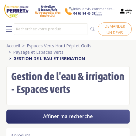
Agriculture
Infos, devis, commandes…
& Espaces Verts
N° non
Notre expertise d’un
04 65 84 45 09
surtaxé
simple clic !
DEMANDER
UN DEVIS
Accueil
Espaces Verts Horti Pépi et Golfs
Paysage et Espaces Verts
GESTION DE L'EAU ET IRRIGATION
Gestion de l'eau & irrigation
- Espaces verts
Affiner ma recherche
3 produits