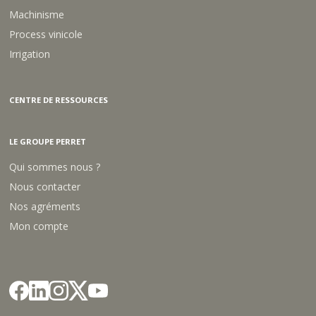
I
I
Machinisme
O
O
Process vinicole
N
N
+
+
Irrigation
E
E
M
M
B
B
O
O
CENTRE DE RESSOURCES
U
U
T
T
P
P
LE GROUPE PERRET
L
L
A
A
Qui sommes nous ?
S
S
Nous contacter
T
T
.
.
Nos agréments
D
D
Mon compte
1
8
5
9
3
5
0
M
M
M
M