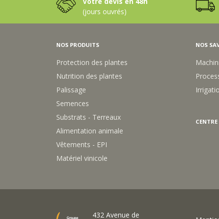
C
Votre devis en 48h
2
A
(jours ouvrés)
0
R
L
R
A
R
NOS PRODUITS
NOS SAV
E
4
Protection des plantes
Machin
0
Nutrition des plantes
Process
/
6
Palissage
Irrigati
0
Semences
M
M
Substrats - Terreaux
CENTRE
S
Alimentation animale
A
C
Vêtements - EPI
2
Matériel vinicole
5
432 Avenue de