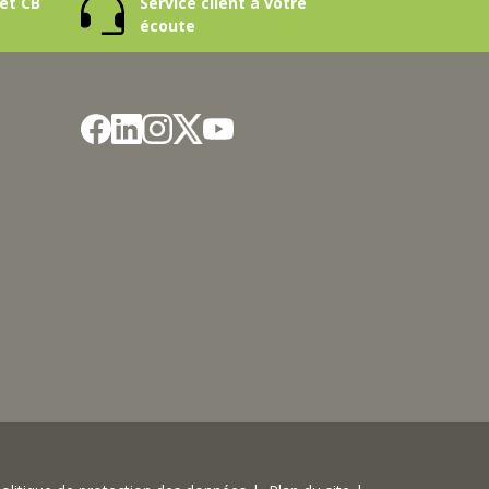
et CB
Service client à votre
M
/
2
écoute
B
T
0
B
L
/
T