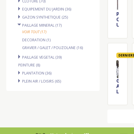
CLOTURE (70)
EQUIPEMENT DU JARDIN (36)
P
GAZON SYNTHETIQUE (25)
O
U
PAILLAGE MINERAL (17)
Z
VOIR TOUT (17)
Z
DECORATION (1)
O
L
GRAVIER / GALET / POUZOLANE (16)
A
DERNIER
N
PAILLAGE VEGETAL (39)
E
PEINTURE (8)
2
0
PLANTATION (36)
/
G
PLEIN AIR / LOISIRS (65)
4
A
0
L
R
E
O
T
U
B
G
L
E
A
S
N
A
C
C