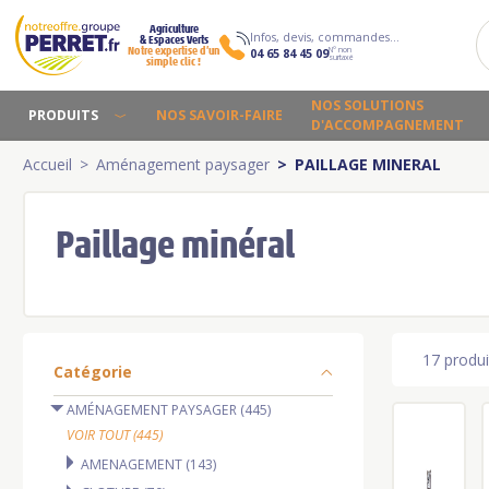
Agriculture
Infos, devis, commandes…
& Espaces Verts
N° non
Notre expertise d’un
04 65 84 45 09
surtaxé
simple clic !
NOS SOLUTIONS
PRODUITS
NOS SAVOIR-FAIRE
D'ACCOMPAGNEMENT
Accueil
Aménagement paysager
PAILLAGE MINERAL
Paillage minéral
17 produi
Catégorie
AMÉNAGEMENT PAYSAGER (445)
VOIR TOUT (445)
AMENAGEMENT (143)