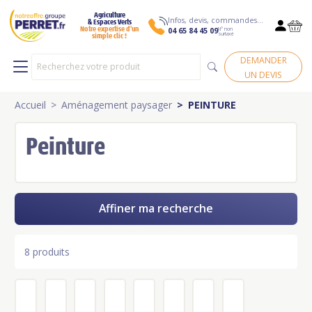
Agriculture
Infos, devis, commandes…
& Espaces Verts
N° non
Notre expertise d’un
04 65 84 45 09
surtaxé
simple clic !
DEMANDER
UN DEVIS
Accueil
Aménagement paysager
PEINTURE
Peinture
Affiner ma recherche
8 produits