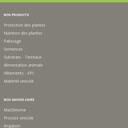
A
5
A
R
B
O
E
A
N
K
N
O
L
R
1
L
C
G
C
U
E
E
L
'
NOS PRODUITS
1
P
G
U
T
E
5
A
E
1
1
M
Protection des plantes
K
E
1
5
L
P
G
B
5
K
L
Nutrition des plantes
I
K
G
O
Palissage
D
G
I
O
Semences
N
1
Substrats - Terreaux
0
Alimentation animale
L
Vêtements - EPI
Matériel vinicole
NOS SAVOIR-FAIRE
Machinisme
Process vinicole
Irrigation