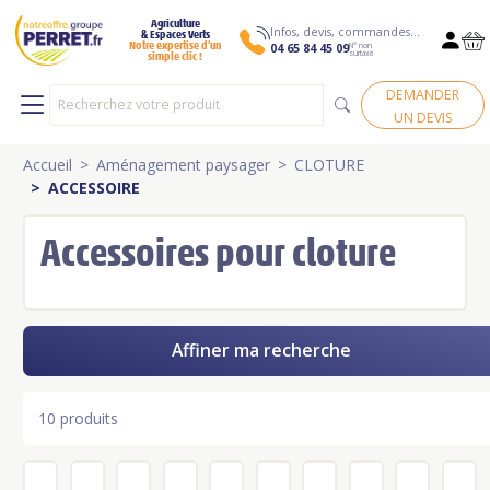
Agriculture
Infos, devis, commandes…
& Espaces Verts
N° non
Notre expertise d’un
04 65 84 45 09
surtaxé
simple clic !
DEMANDER
UN DEVIS
Accueil
Aménagement paysager
CLOTURE
ACCESSOIRE
Accessoires pour cloture
Affiner ma recherche
10 produits