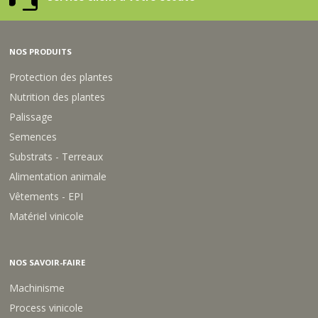
M
9
7
X
X
X
T
T
X
X
1
1
3
2
2
7
7
5
5
5
P
P
5
5
C
C
X
C
C
NOS PRODUITS
C
C
M
M
7
S
S
M
M
0
9
7
Protection des plantes
M
X
X
M
9
7
Nutrition des plantes
C
C
Palissage
M
M
Semences
Substrats - Terreaux
Alimentation animale
Vêtements - EPI
Matériel vinicole
NOS SAVOIR-FAIRE
Machinisme
Process vinicole