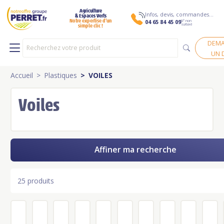
Agriculture
Infos, devis, commandes…
& Espaces Verts
N° non
Notre expertise d’un
04 65 84 45 09
surtaxé
simple clic !
DEM
UN 
Accueil
Plastiques
VOILES
Voiles
Affiner ma recherche
25 produits