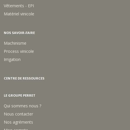
M
M
Vêtements - EPI
L
L
/
/
Matériel vinicole
R
R
L
L
NOS SAVOIR-FAIRE
Machinisme
Process vinicole
Irrigation
CENTRE DE RESSOURCES
LE GROUPE PERRET
Qui sommes nous ?
Nous contacter
Nos agréments