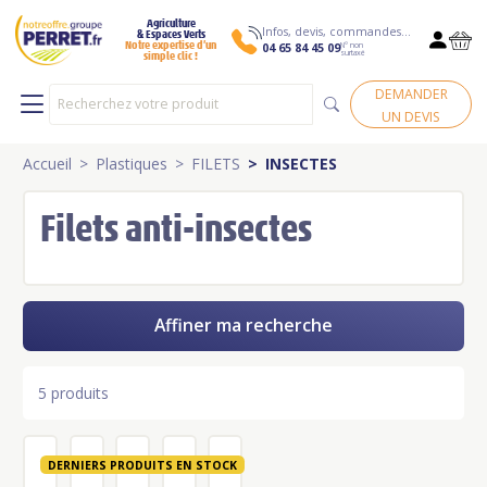
Agriculture
Infos, devis, commandes…
& Espaces Verts
N° non
Notre expertise d’un
04 65 84 45 09
surtaxé
simple clic !
DEMANDER
UN DEVIS
Accueil
Plastiques
FILETS
INSECTES
Filets anti-insectes
Affiner ma recherche
5 produits
DERNIERS PRODUITS EN STOCK