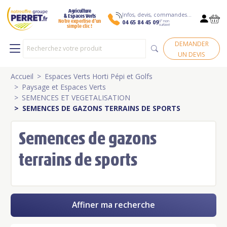
Agriculture
Infos, devis, commandes…
& Espaces Verts
N° non
Notre expertise d’un
04 65 84 45 09
surtaxé
simple clic !
DEMANDER
UN DEVIS
Accueil
Espaces Verts Horti Pépi et Golfs
Paysage et Espaces Verts
SEMENCES ET VEGETALISATION
SEMENCES DE GAZONS TERRAINS DE SPORTS
Semences de gazons
terrains de sports
Affiner ma recherche