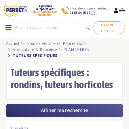
Agriculture
Infos, devis, commandes…
& Espaces Verts
N° non
Notre expertise d’un
04 65 84 45 09
surtaxé
simple clic !
DEMANDER
UN DEVIS
Accueil
Espaces Verts Horti Pépi et Golfs
Horticulture & Pépinière
PLANTATION
TUTEURS SPECIFIQUES
Tuteurs spécifiques :
rondins, tuteurs horticoles
Affiner ma recherche
3 produits