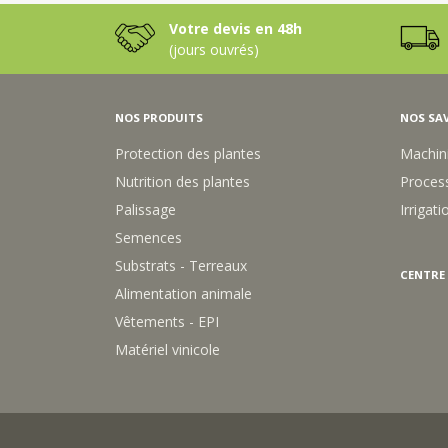
E
Votre devis en 48h
P
I
(jours ouvrés)
N
G
R
NOS PRODUITS
NOS SAV
Y
E
Protection des plantes
Machin
Nutrition des plantes
Process
Palissage
Irrigati
Semences
Substrats - Terreaux
CENTRE
Alimentation animale
Vêtements - EPI
Matériel vinicole