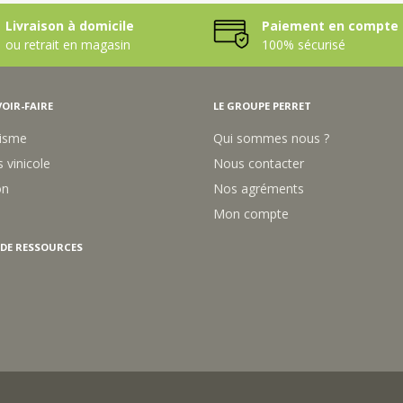
H
T
Livraison à domicile
Paiement en compte 
T
R
R
T
ou retrait en magasin
100% sécurisé
Y
B
E
L
E
OIR-FAIRE
LE GROUPE PERRET
N
D
isme
Qui sommes nous ?
S
A
 vinicole
Nous contacter
C
on
Nos agréments
1
0
Mon compte
K
G
 DE RESSOURCES
(
4
2
6
6
6
5
)