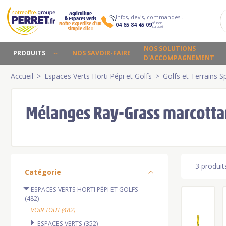
Agriculture
Infos, devis, commandes…
& Espaces Verts
N° non
Notre expertise d’un
04 65 84 45 09
surtaxé
simple clic !
NOS SOLUTIONS
PRODUITS
NOS SAVOIR-FAIRE
D'ACCOMPAGNEMENT
Accueil
Espaces Verts Horti Pépi et Golfs
Golfs et Terrains Sp
Mélanges Ray-Grass marcotta
3 produit
Catégorie
ESPACES VERTS HORTI PÉPI ET GOLFS
(482)
VOIR TOUT (482)
ESPACES VERTS (352)