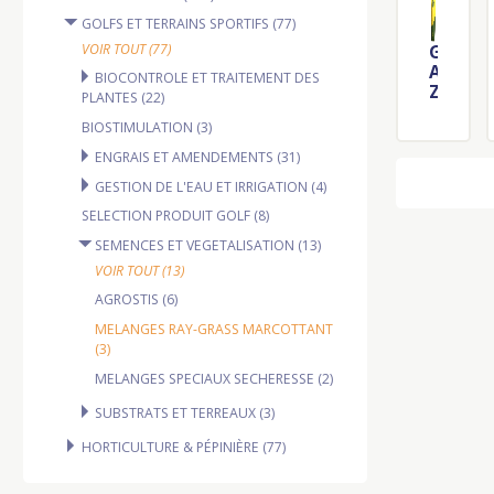
GOLFS ET TERRAINS SPORTIFS (77)
VOIR TOUT (77)
G
A
BIOCONTROLE ET TRAITEMENT DES
Z
PLANTES (22)
O
BIOSTIMULATION (3)
N
M
ENGRAIS ET AMENDEMENTS (31)
E
GESTION DE L'EAU ET IRRIGATION (4)
L
A
SELECTION PRODUIT GOLF (8)
N
SEMENCES ET VEGETALISATION (13)
G
E
VOIR TOUT (13)
R
AGROSTIS (6)
A
Y
MELANGES RAY-GRASS MARCOTTANT
G
(3)
R
MELANGES SPECIAUX SECHERESSE (2)
A
S
SUBSTRATS ET TERREAUX (3)
S
C
HORTICULTURE & PÉPINIÈRE (77)
R
E