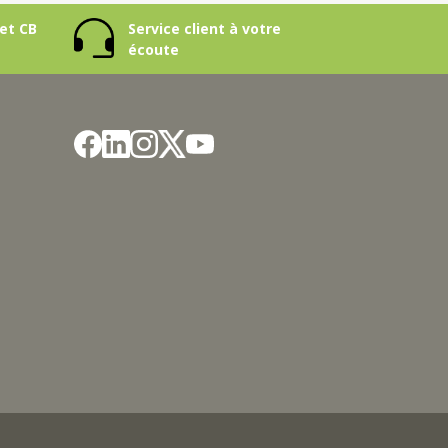
et CB
Service client à votre
écoute