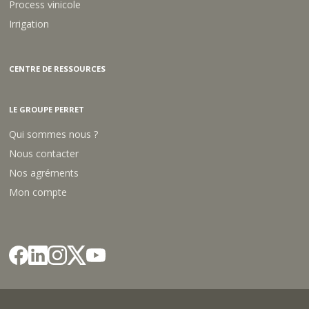
Process vinicole
L
S
M
P
Irrigation
A
L
M
CENTRE DE RESSOURCES
LE GROUPE PERRET
Qui sommes nous ?
Nous contacter
Nos agréments
Mon compte