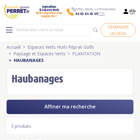
Agriculture
Infos, devis, commandes…
& Espaces Verts
N° non
Notre expertise d’un
04 65 84 45 09
surtaxé
simple clic !
DEMANDER
UN DEVIS
Accueil
Espaces Verts Horti Pépi et Golfs
Paysage et Espaces Verts
PLANTATION
HAUBANAGES
Haubanages
Affiner ma recherche
3 produits