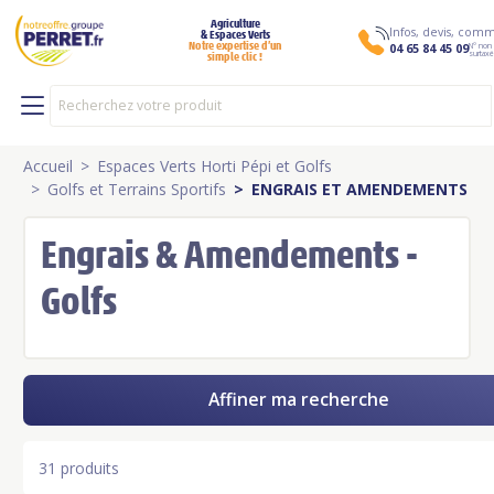
Agriculture
Infos, devis, co
& Espaces Verts
N° non
Notre expertise d’un
04 65 84 45 09
surtaxé
simple clic !
Accueil
Espaces Verts Horti Pépi et Golfs
Golfs et Terrains Sportifs
ENGRAIS ET AMENDEMENTS
Engrais & Amendements -
Golfs
Affiner ma recherche
31 produits