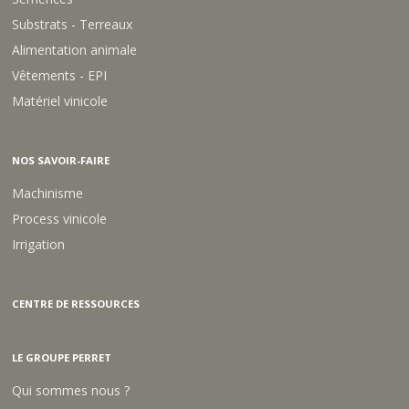
U
R
Substrats - Terreaux
A
F
B
A
Alimentation animale
(
I
Vêtements - EPI
N
R
F
W
Matériel vinicole
U
A
4
Y
4
-
NOS SAVOIR-FAIRE
2
0
Machinisme
4
Process vinicole
)
Irrigation
CENTRE DE RESSOURCES
LE GROUPE PERRET
Qui sommes nous ?