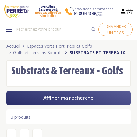
Agriculture
Infos, devis, commandes…
& Espaces Verts
N° non
Notre expertise d’un
04 65 84 45 09
surtaxé
simple clic !
DEMANDER
UN DEVIS
Accueil
Espaces Verts Horti Pépi et Golfs
Golfs et Terrains Sportifs
SUBSTRATS ET TERREAUX
Substrats & Terreaux - Golfs
Affiner ma recherche
3 produits