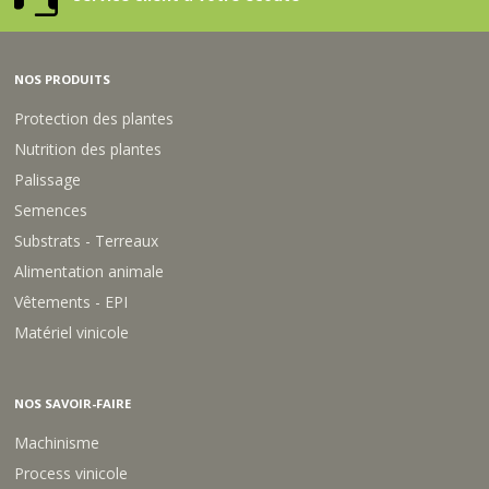
R
R
A
A
A
C
C
C
/
/
/
T
NOS PRODUITS
T
T
Protection des plantes
Nutrition des plantes
Palissage
Semences
Substrats - Terreaux
Alimentation animale
Vêtements - EPI
Matériel vinicole
NOS SAVOIR-FAIRE
Machinisme
Process vinicole