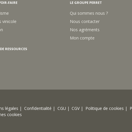
OIR-FAIRE
LE GROUPE PERRET
isme
Qui sommes nous ?
 vinicole
Nous contacter
on
Nos agréments
Mon compte
 DE RESSOURCES
s légales |
Confidentialité |
CGU |
CGV |
Politique de cookies |
P
mes cookies