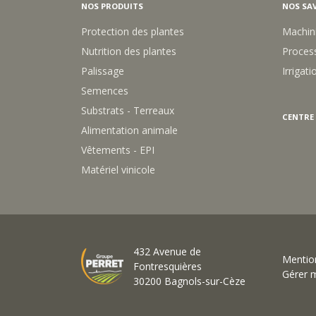
NOS PRODUITS
NOS SAV
Protection des plantes
Machin
Nutrition des plantes
Process
Palissage
Irrigati
Semences
Substrats - Terreaux
CENTRE
Alimentation animale
Vêtements - EPI
Matériel vinicole
432 Avenue de
Mention
Fontresquières
Gérer 
30200 Bagnols-sur-Cèze