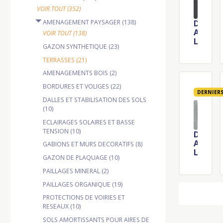
VOIR TOUT (352)
AMENAGEMENT PAYSAGER (138)
D
A
VOIR TOUT (138)
L
GAZON SYNTHETIQUE (23)
L
E
TERRASSES (21)
I
AMENAGEMENTS BOIS (2)
C
O
BORDURES ET VOLIGES (22)
DERNIER
N
DALLES ET STABILISATION DES SOLS
E
(10)
B
L
ECLAIRAGES SOLAIRES ET BASSE
E
TENSION (10)
D
U
A
GABIONS ET MURS DECORATIFS (8)
6
L
0
GAZON DE PLAQUAGE (10)
L
X
E
PAILLAGES MINERAL (2)
6
W
0
PAILLAGES ORGANIQUE (19)
A
C
Y
PROTECTIONS DE VOIRIES ET
M
Q
RESEAUX (10)
U
SOLS AMORTISSANTS POUR AIRES DE