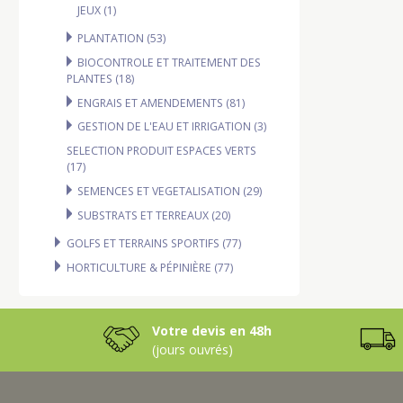
A
JEUX (1)
6
0
PLANTATION (53)
X
BIOCONTROLE ET TRAITEMENT DES
6
PLANTES (18)
0
C
ENGRAIS ET AMENDEMENTS (81)
M
GESTION DE L'EAU ET IRRIGATION (3)
SELECTION PRODUIT ESPACES VERTS
(17)
SEMENCES ET VEGETALISATION (29)
SUBSTRATS ET TERREAUX (20)
GOLFS ET TERRAINS SPORTIFS (77)
HORTICULTURE & PÉPINIÈRE (77)
Votre devis en 48h
(jours ouvrés)