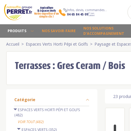
Agriculture
Infos, devis, commandes…
& Espaces Verts
N° non
Notre expertise d’un
04 65 84 45 09
surtaxé
simple clic !
NOS SOLUTIONS
PRODUITS
NOS SAVOIR-FAIRE
D'ACCOMPAGNEMENT
Accueil
Espaces Verts Horti Pépi et Golfs
Paysage et Espaces
Terrasses : Gres Ceram / Bois
23 produi
Catégorie
ESPACES VERTS HORTI PÉPI ET GOLFS
(482)
VOIR TOUT (482)
ESPACES VERTS (352)