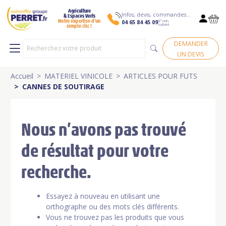
Agriculture
Infos, devis, commandes…
& Espaces Verts
N° non
Notre expertise d’un
04 65 84 45 09
surtaxé
simple clic !
DEMANDER
UN DEVIS
Accueil
MATERIEL VINICOLE
ARTICLES POUR FUTS
CANNES DE SOUTIRAGE
Nous n’avons pas trouvé
de résultat pour votre
recherche.
Essayez à nouveau en utilisant une
orthographe ou des mots clés différents.
Vous ne trouvez pas les produits que vous