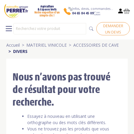
Agriculture
Infos, devis, commandes…
& Espaces Verts
N° non
Notre expertise d’un
04 65 84 45 09
surtaxé
simple clic !
DEMANDER
UN DEVIS
Accueil
MATERIEL VINICOLE
ACCESSOIRES DE CAVE
DIVERS
Nous n’avons pas trouvé
de résultat pour votre
recherche.
Essayez à nouveau en utilisant une
orthographe ou des mots clés différents.
Vous ne trouvez pas les produits que vous