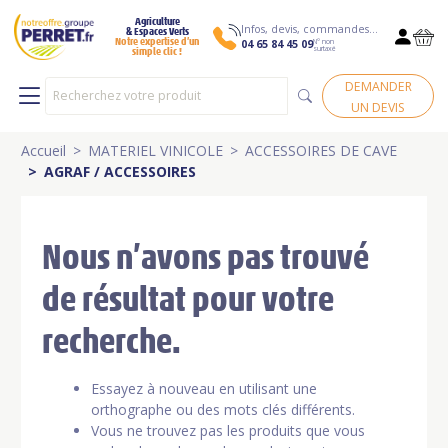
Agriculture
Infos, devis, commandes…
& Espaces Verts
N° non
Notre expertise d’un
04 65 84 45 09
surtaxé
simple clic !
DEMANDER
UN DEVIS
Accueil
MATERIEL VINICOLE
ACCESSOIRES DE CAVE
AGRAF / ACCESSOIRES
Nous n’avons pas trouvé
de résultat pour votre
recherche.
Essayez à nouveau en utilisant une
orthographe ou des mots clés différents.
Vous ne trouvez pas les produits que vous