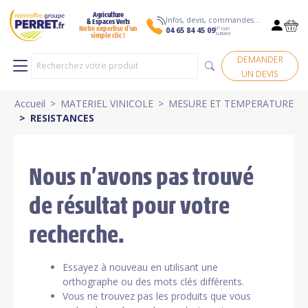
Agriculture
Infos, devis, commandes…
& Espaces Verts
N° non
Notre expertise d’un
04 65 84 45 09
surtaxé
simple clic !
DEMANDER
UN DEVIS
Accueil
MATERIEL VINICOLE
MESURE ET TEMPERATURE
RESISTANCES
Nous n’avons pas trouvé
de résultat pour votre
recherche.
Essayez à nouveau en utilisant une
orthographe ou des mots clés différents.
Vous ne trouvez pas les produits que vous