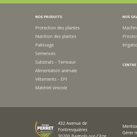
NOS PRODUITS
NOS SAV
Protection des plantes
Machin
Nutrition des plantes
Process
Palissage
Irrigati
Semences
Substrats - Terreaux
CENTRE
Alimentation animale
Vêtements - EPI
Matériel vinicole
432 Avenue de
Mention
Fontresquières
Gérer 
30200 Bagnols-sur-Cèze