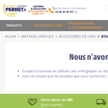
Agriculture
Infos, devis, commandes…
& Espaces Verts
N° non
Notre expertise d’un
04 65 84 45 09
surtaxé
simple clic !
NOS SOLUTIONS
PRODUITS
NOS SAVOIR-FAIRE
D'ACCOMPAGNEMENT
Accueil
MATERIEL VINICOLE
ACCESSOIRES DE CAVE
BOM
Nous n’avon
Essayez à nouveau en utilisant une orthographe ou des 
Vous ne trouvez pas les produits que vous recherchez
Votre devis en 48h
(jours ouvrés)