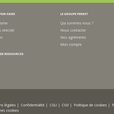
OIR-FAIRE
LE GROUPE PERRET
isme
Qui sommes nous ?
 vinicole
Nous contacter
on
Nos agréments
Mon compte
 DE RESSOURCES
s légales |
Confidentialité |
CGU |
CGV |
Politique de cookies |
P
mes cookies