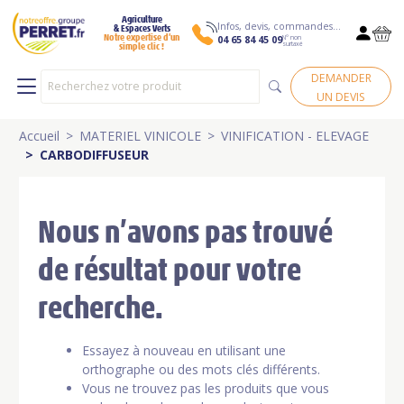
Agriculture
Infos, devis, commandes…
& Espaces Verts
N° non
Notre expertise d’un
04 65 84 45 09
surtaxé
simple clic !
DEMANDER
UN DEVIS
Accueil
MATERIEL VINICOLE
VINIFICATION - ELEVAGE
CARBODIFFUSEUR
Nous n’avons pas trouvé
de résultat pour votre
recherche.
Essayez à nouveau en utilisant une
orthographe ou des mots clés différents.
Vous ne trouvez pas les produits que vous