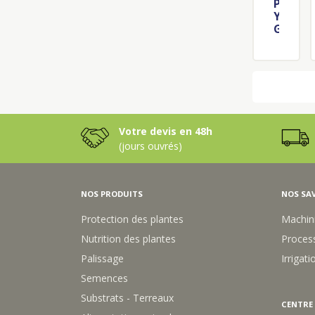
P
T
Y
I
G
V
M
E
A
3
L
L
I
+
O
E
N
P
A
Votre devis en 48h
T
(jours ouvrés)
A
N
4
L
NOS PRODUITS
NOS SAV
(
1
Protection des plantes
Machin
X
3
Nutrition des plantes
Process
L
Palissage
Irrigati
+
1
Semences
X
Substrats - Terreaux
4
CENTRE
L