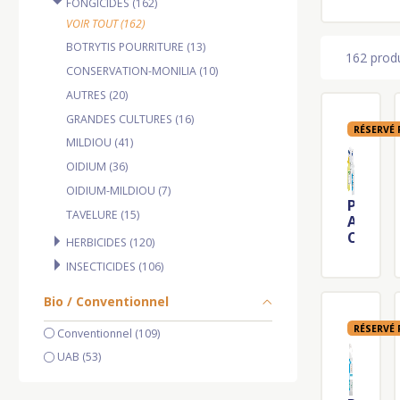
FONGICIDES (162)
VOIR TOUT (162)
BOTRYTIS POURRITURE (13)
162 produ
CONSERVATION-MONILIA (10)
AUTRES (20)
GRANDES CULTURES (16)
RÉSERVÉ
MILDIOU (41)
OIDIUM (36)
OIDIUM-MILDIOU (7)
P
TAVELURE (15)
A
C
HERBICIDES (120)
K
INSECTICIDES (106)
E
N
E
Bio / Conventionnel
R
RÉSERVÉ
V
Conventionnel (109)
I
UAB (53)
N
A
C