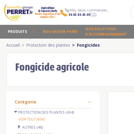
Agriculture
Infos, devis, commandes…
& Espaces Verts
N° non
Notre expertise d’un
04 65 84 45 09
surtaxé
simple clic !
NOS SOLUTIONS
PRODUITS
NOS SAVOIR-FAIRE
D'ACCOMPAGNEMENT
Accueil
Protection des plantes
Fongicides
Fongicide agricole
Catégorie
PROTECTION DES PLANTES (434)
VOIR TOUT (434)
AUTRES (46)