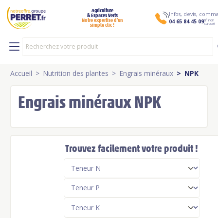
Agriculture
Infos, devis, com
& Espaces Verts
N° non
Notre expertise d’un
04 65 84 45 09
surtaxé
simple clic !
Accueil
Nutrition des plantes
Engrais minéraux
NPK
Engrais minéraux NPK
Trouvez facilement votre produit !