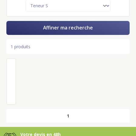
Affiner ma recherche
1 produits
1
3
-
0
0
-
1
0
0
+
1
Votre devis en 48h