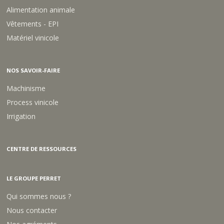
U
Alimentation animale
S
C
Vêtements - EPI
A
Matériel vinicole
L
M
A
G
NOS SAVOIR-FAIRE
Machinisme
Process vinicole
Irrigation
CENTRE DE RESSOURCES
LE GROUPE PERRET
Qui sommes nous ?
Nous contacter