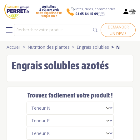
Agriculture
Infos, devis, commandes…
& Espaces Verts
N° non
Notre expertise d’un
04 65 84 45 09
surtaxé
simple clic !
DEMANDER
UN DEVIS
Accueil
Nutrition des plantes
Engrais solubles
N
Engrais solubles azotés
Trouvez facilement votre produit !