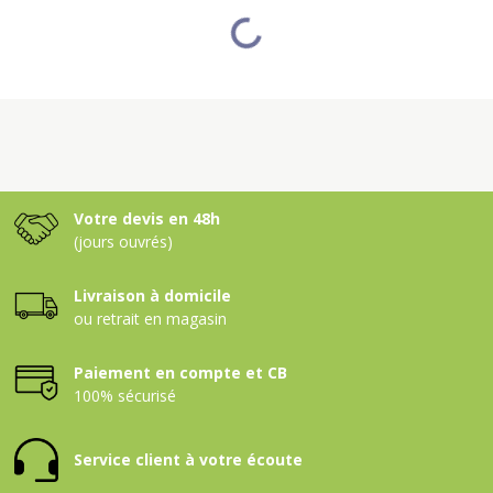
NOS CLIENTS ONT ÉGALEMENT
ACHETÉ
11-10-28+2MG+TE SAC25
UNIVERSOL HARD WATER 225
11-05-14 CPX FLORANID
TWIN RACINES