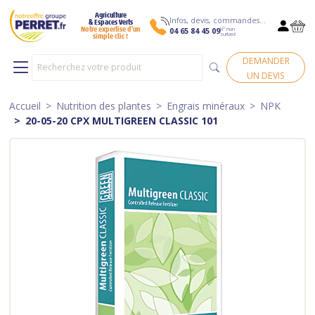
Agriculture
Infos, devis, commandes…
& Espaces Verts
N° non
Notre expertise d’un
04 65 84 45 09
surtaxé
simple clic !
DEMANDER
UN DEVIS
Accueil
Nutrition des plantes
Engrais minéraux
NPK
20-05-20 CPX MULTIGREEN CLASSIC 101