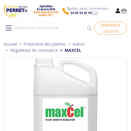
Agriculture
Infos, devis, commandes…
& Espaces Verts
N° non
Notre expertise d’un
04 65 84 45 09
surtaxé
simple clic !
DEMANDER
UN DEVIS
Accueil
Protection des plantes
Autres
Régulateur de croissance
MAXCEL