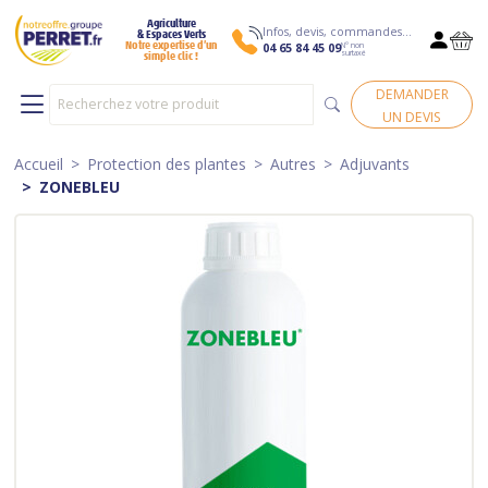
Agriculture
Infos, devis, commandes…
& Espaces Verts
N° non
Notre expertise d’un
04 65 84 45 09
surtaxé
simple clic !
DEMANDER
UN DEVIS
Accueil
Protection des plantes
Autres
Adjuvants
ZONEBLEU