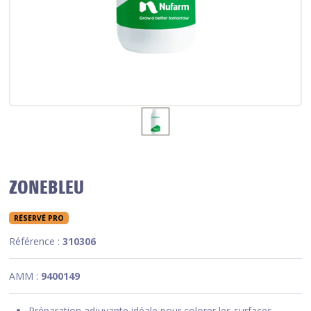
ZONEBLEU
RÉSERVÉ PRO
Référence :
310306
AMM :
9400149
Préparation adjuvante idéale pour colorer les surfaces