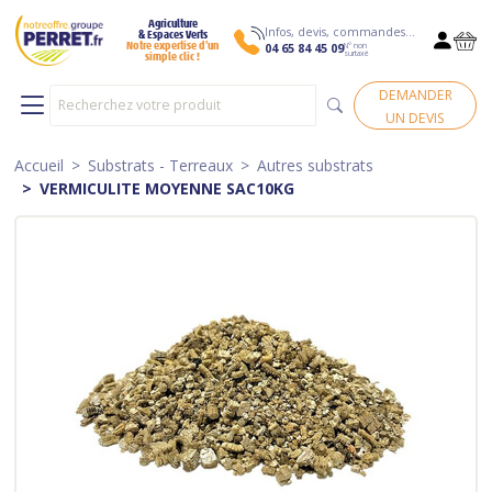
Agriculture
Infos, devis, commandes…
& Espaces Verts
N° non
Notre expertise d’un
04 65 84 45 09
surtaxé
simple clic !
DEMANDER
UN DEVIS
Accueil
Substrats - Terreaux
Autres substrats
VERMICULITE MOYENNE SAC10KG