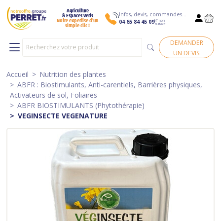
Agriculture
Infos, devis, commandes…
& Espaces Verts
N° non
Notre expertise d’un
04 65 84 45 09
surtaxé
simple clic !
DEMANDER
UN DEVIS
Accueil
Nutrition des plantes
ABFR : Biostimulants, Anti-carentiels, Barrières physiques,
Activateurs de sol, Foliaires
ABFR BIOSTIMULANTS (Phytothérapie)
VEGINSECTE VEGENATURE