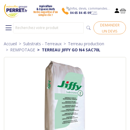
Agriculture
Infos, devis, commandes…
& Espaces Verts
N° non
Notre expertise d’un
04 65 84 45 09
surtaxé
simple clic !
DEMANDER
UN DEVIS
Accueil
Substrats - Terreaux
Terreau production
REMPOTAGE
TERREAU JIFFY GO N4 SAC70L