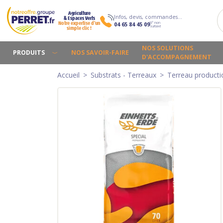
Agriculture
Infos, devis, commandes…
& Espaces Verts
N° non
Notre expertise d’un
04 65 84 45 09
surtaxé
simple clic !
NOS SOLUTIONS
PRODUITS
NOS SAVOIR-FAIRE
D'ACCOMPAGNEMENT
Accueil
Substrats - Terreaux
Terreau producti