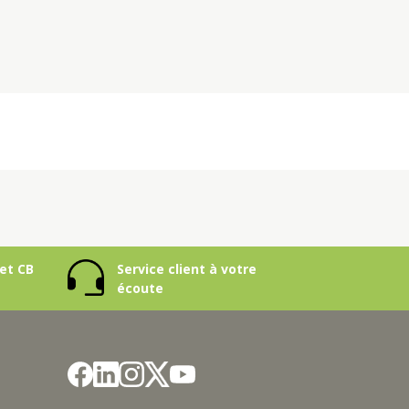
et CB
Service client à votre
écoute