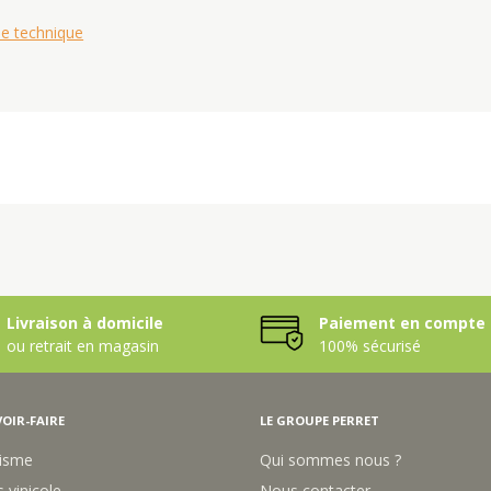
he technique
Livraison à domicile
Paiement en compte 
ou retrait en magasin
100% sécurisé
OIR-FAIRE
LE GROUPE PERRET
isme
Qui sommes nous ?
 vinicole
Nous contacter