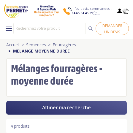
Agriculture
Infos, devis, commandes…
& Espaces Verts
N° non
Notre expertise d’un
04 65 84 45 09
surtaxé
simple clic !
DEMANDER
UN DEVIS
Accueil
Semences
Fourragères
MELANGE MOYENNE DUREE
Mélanges fourragères -
moyenne durée
Affiner ma recherche
4 produits