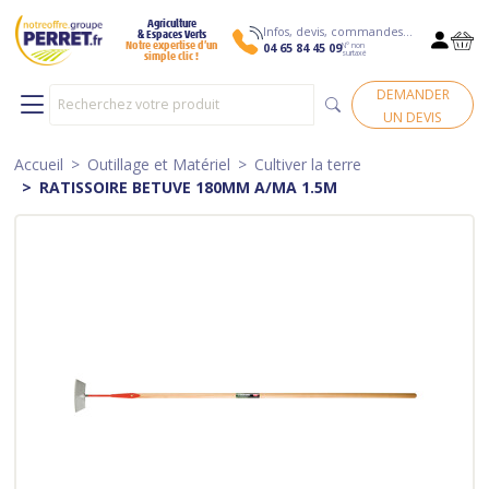
Agriculture
Infos, devis, commandes…
& Espaces Verts
N° non
Notre expertise d’un
04 65 84 45 09
surtaxé
simple clic !
DEMANDER
UN DEVIS
Accueil
Outillage et Matériel
Cultiver la terre
RATISSOIRE BETUVE 180MM A/MA 1.5M