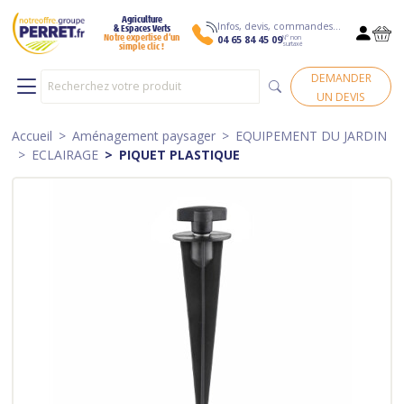
Agriculture
Infos, devis, commandes…
& Espaces Verts
N° non
Notre expertise d’un
04 65 84 45 09
surtaxé
simple clic !
DEMANDER
UN DEVIS
Accueil
Aménagement paysager
EQUIPEMENT DU JARDIN
ECLAIRAGE
PIQUET PLASTIQUE