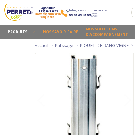
Agriculture
Infos, devis, commandes…
& Espaces Verts
N° non
Notre expertise d’un
04 65 84 45 09
surtaxé
simple clic !
NOS SOLUTIONS
PRODUITS
NOS SAVOIR-FAIRE
D'ACCOMPAGNEMENT
Accueil
Palissage
PIQUET DE RANG VIGNE