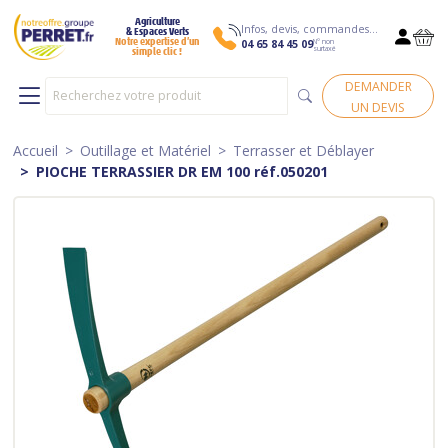
Agriculture
Infos, devis, commandes…
& Espaces Verts
N° non
Notre expertise d’un
04 65 84 45 09
surtaxé
simple clic !
DEMANDER
UN DEVIS
Accueil
Outillage et Matériel
Terrasser et Déblayer
PIOCHE TERRASSIER DR EM 100 réf.050201