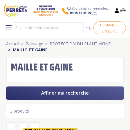
Agriculture
Infos, devis, commandes…
& Espaces Verts
N° non
Notre expertise d’un
04 65 84 45 09
surtaxé
simple clic !
DEMANDER
UN DEVIS
Accueil
Palissage
PROTECTION DU PLANT VIGNE
MAILLE ET GAINE
MAILLE ET GAINE
Affiner ma recherche
3 produits