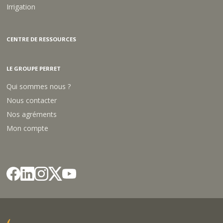
I
Irrigation
R
8
5
G
CENTRE DE RESSOURCES
R
LE GROUPE PERRET
Qui sommes nous ?
Nous contacter
Nos agréments
Mon compte