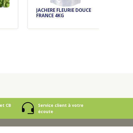
JACHERE FLEURIE DOUCE
MEL
FRANCE 4KG
PRI
et CB
Service client à votre
écoute