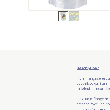
Description :
Flore Française est 
coquelicot qui étaient
millefeuille encore b
C’est un mélange ric
précoce avec une flo
longue qu’un mélange 