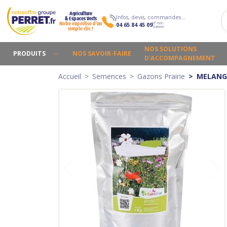
Agriculture
Infos, devis, commandes…
& Espaces Verts
N° non
Notre expertise d’un
04 65 84 45 09
surtaxé
simple clic !
NOS SOLUTIONS
PRODUITS
NOS SAVOIR-FAIRE
D'ACCOMPAGNEMENT
Accueil
Semences
Gazons Prairie
MELANGE