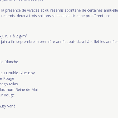
e la présence de vivaces et du resemis spontané de certaines annuelles
resemis, deux à trois saisons si les adventices ne prolifèrent pas.
i-juin, 1 à 2 g/m²
n juin à fin septembre la première année, puis d’avril à juillet les année
ille Blanche
eau Double Blue Boy
le Rouge
hago Milas
aximum Reine de Mai
eur Rouge
auty Varié