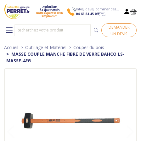
Agriculture
Infos, devis, commandes…
& Espaces Verts
N° non
Notre expertise d’un
04 65 84 45 09
surtaxé
simple clic !
DEMANDER
UN DEVIS
Accueil
Outillage et Matériel
Couper du bois
MASSE COUPLE MANCHE FIBRE DE VERRE BAHCO LS-
MASSE-4FG