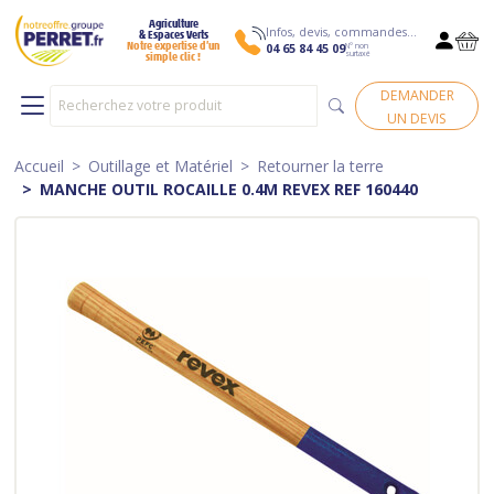
Agriculture
Infos, devis, commandes…
& Espaces Verts
N° non
Notre expertise d’un
04 65 84 45 09
surtaxé
simple clic !
DEMANDER
UN DEVIS
Accueil
Outillage et Matériel
Retourner la terre
MANCHE OUTIL ROCAILLE 0.4M REVEX REF 160440