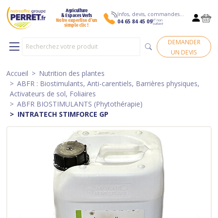
Agriculture
Infos, devis, commandes…
& Espaces Verts
N° non
Notre expertise d’un
04 65 84 45 09
surtaxé
simple clic !
DEMANDER
UN DEVIS
Accueil
Nutrition des plantes
ABFR : Biostimulants, Anti-carentiels, Barrières physiques,
Activateurs de sol, Foliaires
ABFR BIOSTIMULANTS (Phytothérapie)
INTRATECH STIMFORCE GP