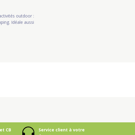
ctivités outdoor :
ping. Idéale aussi
et CB
Service client à votre
écoute