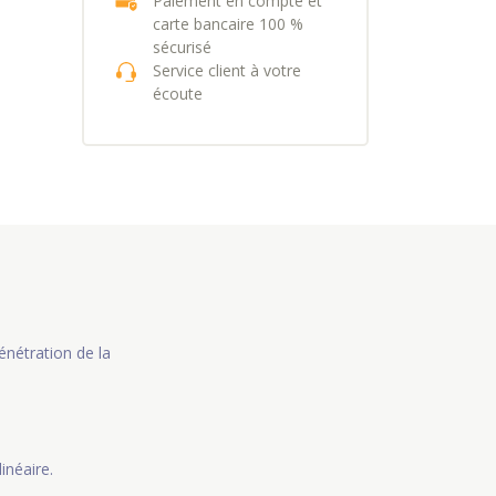
Paiement en compte et
carte bancaire 100 %
sécurisé
Service client à votre
écoute
énétration de la
linéaire.