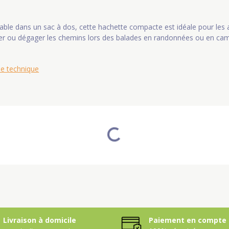
able dans un sac à dos, cette hachette compacte est idéale pour les a
ler ou dégager les chemins lors des balades en randonnées ou en cam
he technique
Livraison à domicile
Paiement en compte 
ou retrait en magasin
100% sécurisé