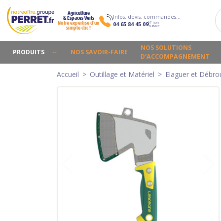
Agriculture
Infos, devis, commandes…
& Espaces Verts
N° non
Notre expertise d’un
04 65 84 45 09
surtaxé
simple clic !
NOS SOLUTIONS
PRODUITS
NOS SAVOIR-FAIRE
D'ACCOMPAGNEMENT
Accueil
Outillage et Matériel
Elaguer et Débrou