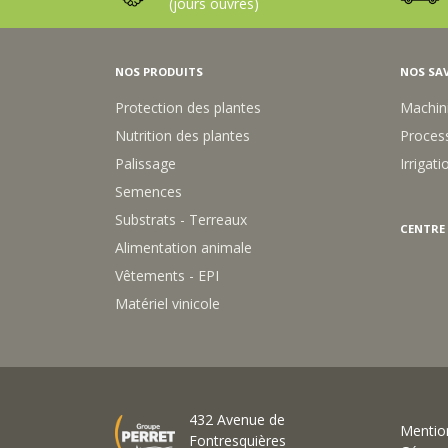
NOS PRODUITS
NOS SAV
Protection des plantes
Machin
Nutrition des plantes
Process
Palissage
Irrigati
Semences
Substrats - Terreaux
CENTRE
Alimentation animale
Vêtements - EPI
Matériel vinicole
432 Avenue de
Mention
Fontresquières
Gérer 
30200 Bagnols-sur-Cèze