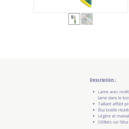
Description :
Lame avec revête
lame dans le boi
Taillant affûté p
Étui textile réutil
Légère et mania
OEillets sur l’étu