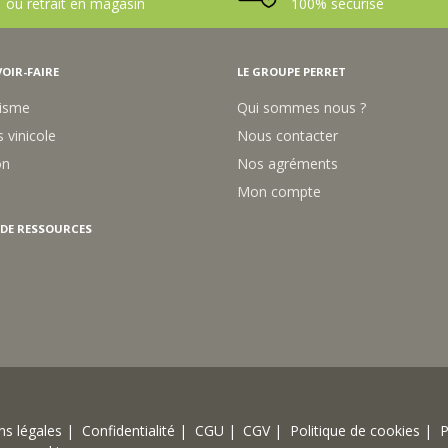
OIR-FAIRE
LE GROUPE PERRET
isme
Qui sommes nous ?
 vinicole
Nous contacter
on
Nos agréments
Mon compte
 DE RESSOURCES
s légales |
Confidentialité |
CGU |
CGV |
Politique de cookies |
P
mes cookies