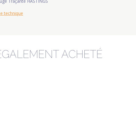
uge Traçante HASTINGS
he technique
 ÉGALEMENT ACHETÉ
DERNIERS PRODUITS EN STO