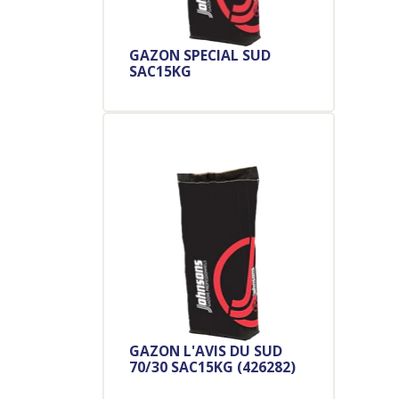
GAZON SPECIAL SUD
G
SAC15KG
7
Votre devis en 48h
(jours ouvrés)