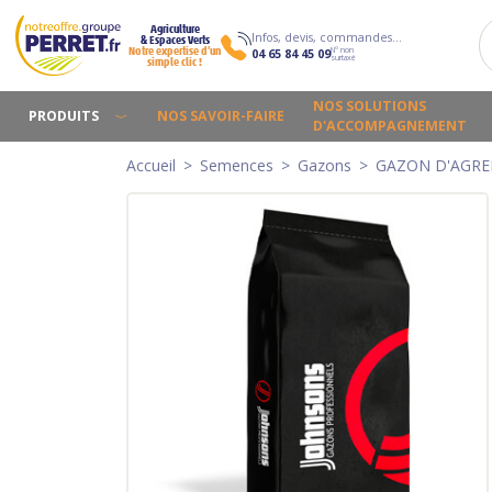
Agriculture
Infos, devis, commandes…
& Espaces Verts
N° non
Notre expertise d’un
04 65 84 45 09
surtaxé
simple clic !
NOS SOLUTIONS
PRODUITS
NOS SAVOIR-FAIRE
D'ACCOMPAGNEMENT
Accueil
Semences
Gazons
GAZON D'AGR