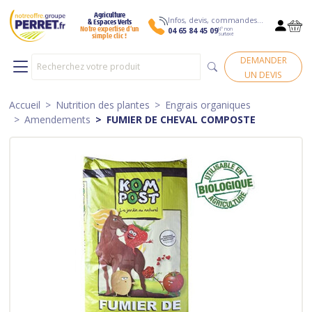
Agriculture
Infos, devis, commandes…
& Espaces Verts
N° non
Notre expertise d’un
04 65 84 45 09
surtaxé
simple clic !
DEMANDER
UN DEVIS
Accueil
Nutrition des plantes
Engrais organiques
Amendements
FUMIER DE CHEVAL COMPOSTE