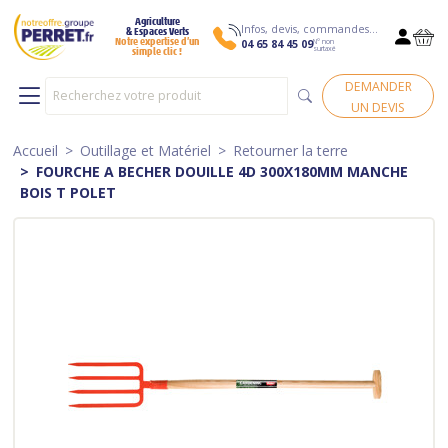
Agriculture
Infos, devis, commandes…
& Espaces Verts
N° non
Notre expertise d’un
04 65 84 45 09
surtaxé
simple clic !
DEMANDER
UN DEVIS
Accueil
Outillage et Matériel
Retourner la terre
FOURCHE A BECHER DOUILLE 4D 300X180MM MANCHE
BOIS T POLET