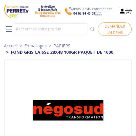
Agriculture
Infos, devis, commandes…
& Espaces Verts
N° non
Notre expertise d’un
04 65 84 45 09
surtaxé
simple clic !
DEMANDER
UN DEVIS
Accueil
Emballages
PAPIERS
FOND GRIS CAISSE 28X48 100GR PAQUET DE 1000