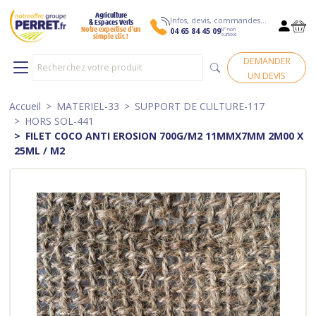
Agriculture
Infos, devis, commandes…
& Espaces Verts
N° non
Notre expertise d’un
04 65 84 45 09
surtaxé
simple clic !
DEMANDER
UN DEVIS
Accueil
MATERIEL-33
SUPPORT DE CULTURE-117
HORS SOL-441
FILET COCO ANTI EROSION 700G/M2 11MMX7MM 2M00 X
25ML / M2