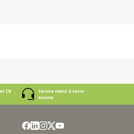
et CB
Service client à votre
écoute