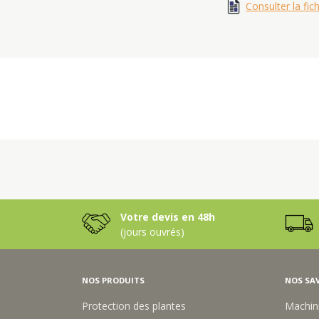
Consulter la fic
Votre devis en 48h
(jours ouvrés)
NOS PRODUITS
NOS SAV
Protection des plantes
Machin
Nutrition des plantes
Process