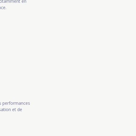
, notamment en
nce.
des performances
sation et de