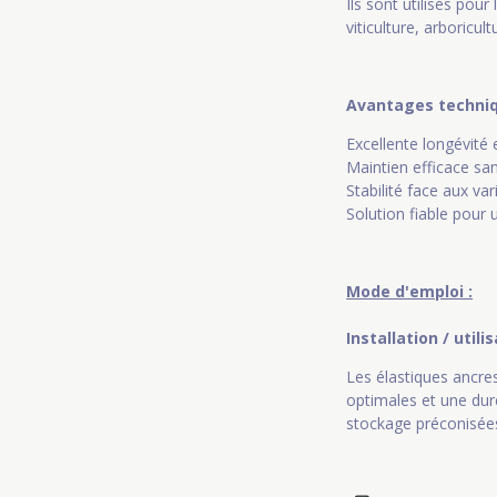
Ils sont utilisés pou
viticulture, arboricul
Avantages techni
Excellente longévité 
Maintien efficace san
Stabilité face aux va
Solution fiable pour 
Mode d'emploi :
Installation / utili
Les élastiques ancre
optimales et une duré
stockage préconisées (