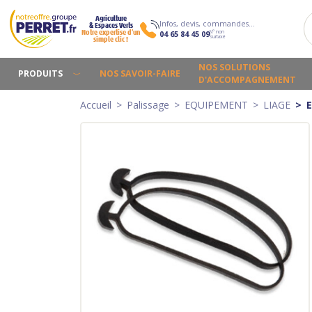
Agriculture
Infos, devis, commandes…
& Espaces Verts
N° non
Notre expertise d’un
04 65 84 45 09
surtaxé
simple clic !
NOS SOLUTIONS
PRODUITS
NOS SAVOIR-FAIRE
D'ACCOMPAGNEMENT
Accueil
Palissage
EQUIPEMENT
LIAGE