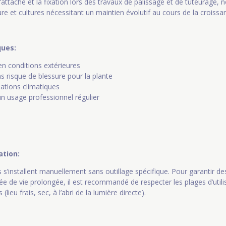
r l’attache et la fixation lors des travaux de palissage et de tuteurage
ture et cultures nécessitant un maintien évolutif au cours de la croissa
ques:
en conditions extérieures
s risque de blessure pour la plante
riations climatiques
un usage professionnel régulier
sation:
s s’installent manuellement sans outillage spécifique. Pour garantir 
e de vie prolongée, il est recommandé de respecter les plages d’utili
lieu frais, sec, à l’abri de la lumière directe).