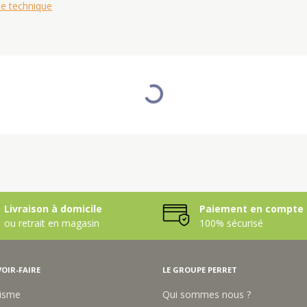
he technique
Livraison à domicile
Paiement en compte 
ou retrait en magasin
100% sécurisé
OIR-FAIRE
LE GROUPE PERRET
isme
Qui sommes nous ?
 vinicole
Nous contacter