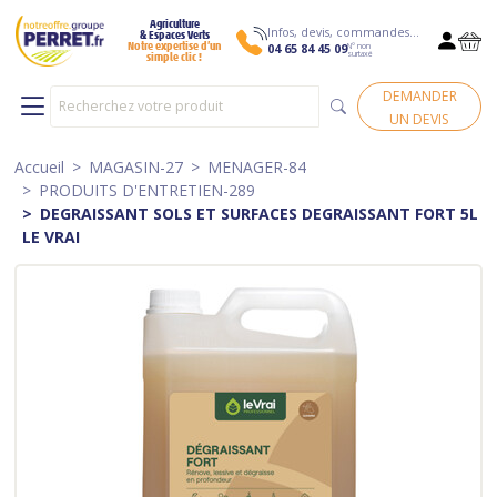
Agriculture
Infos, devis, commandes…
& Espaces Verts
N° non
Notre expertise d’un
04 65 84 45 09
surtaxé
simple clic !
DEMANDER
UN DEVIS
Accueil
MAGASIN-27
MENAGER-84
PRODUITS D'ENTRETIEN-289
DEGRAISSANT SOLS ET SURFACES DEGRAISSANT FORT 5L
LE VRAI