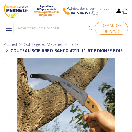
Agriculture
Infos, devis, commandes…
& Espaces Verts
N° non
Notre expertise d’un
04 65 84 45 09
surtaxé
simple clic !
DEMANDER
UN DEVIS
Accueil
Outillage et Matériel
Tailler
COUTEAU SCIE ARBO BAHCO 4211-11-6T POIGNEE BOIS