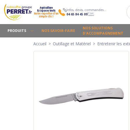
Agriculture
Infos, devis, commandes…
& Espaces Verts
N° non
Notre expertise d’un
04 65 84 45 09
surtaxé
simple clic !
NOS SOLUTIONS
PRODUITS
NOS SAVOIR-FAIRE
D'ACCOMPAGNEMENT
Accueil
Outillage et Matériel
Entretenir les ext