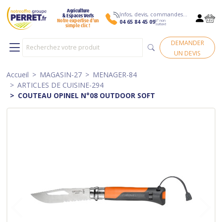
Agriculture
Infos, devis, commandes…
& Espaces Verts
N° non
Notre expertise d’un
04 65 84 45 09
surtaxé
simple clic !
DEMANDER
UN DEVIS
Accueil
MAGASIN-27
MENAGER-84
ARTICLES DE CUISINE-294
COUTEAU OPINEL N°08 OUTDOOR SOFT